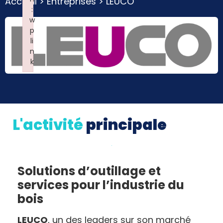
Accueil
>
Entreprises
>
LEUCO
:
w
p
li
n
k
Failed to initialize plugin: wplink
L'activité
principale
Solutions d’outillage et
services pour l’industrie du
bois
LEUCO
, un des leaders sur son marché