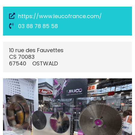
https://www.leucofrance.com/
03 88 78 85 58
10 rue des Fauvettes
CS 70083
67540
OSTWALD