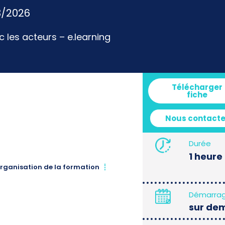
3/2026
c les acteurs – e.learning
Télécharger
fiche
Nous contacte
Durée
1 heure
rganisation de la formation
Démarra
sur de