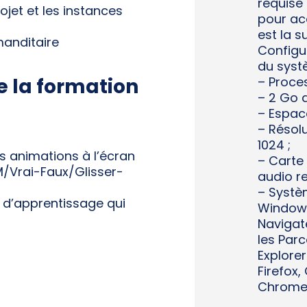
requise
ojet et les instances
pour ac
est la s
manditaire
Configu
du systè
– Proces
e la formation
– 2 Go 
– Espace
– Résolu
1024 ;
s animations à l’écran
– Carte
/Vrai-Faux/Glisser-
audio 
– Systè
é d’apprentissage qui
Windows
Navigat
les Parc
Explorer
Firefox,
Chrome