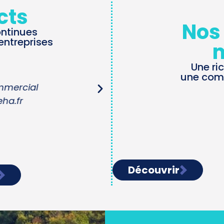
cts
Nos
ontinues
entreprises
Une ri
Béat
une com
ux entreprises
Resp
fr
b.ga
Découvrir