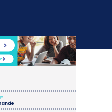
r
ge
mande