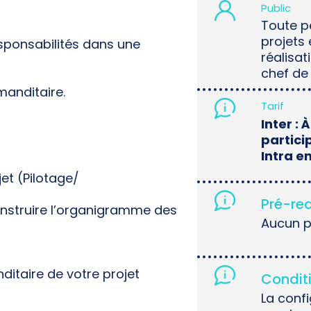
Public
Toute p
projets 
sponsabilités dans une
réalisat
chef de 
manditaire.
Tarif
Inter : 
partici
Intra en
jet (Pilotage/
Pré-re
onstruire l’organigramme des
Aucun p
ditaire de votre projet
Conditi
La conf