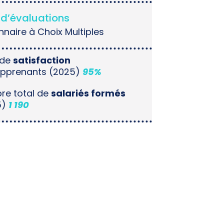
d’évaluations
nnaire à Choix Multiples
 de
satisfaction
apprenants (2025)
95%
re total de
salariés formés
5)
1 190