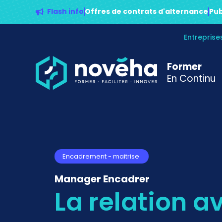
Flash info
Offres de contrats d'alternance
Pub
Entrepris
Former
En Continu
Encadrement - maitrise
Manager Encadrer
La relation a