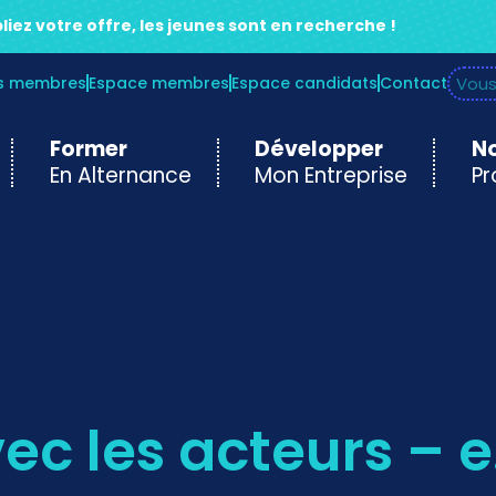
liez votre offre, les jeunes sont en recherche !
es membres
Espace membres
Espace candidats
Contact
Former
Développer
No
En Alternance
Mon Entreprise
Pr
vec les acteurs – 