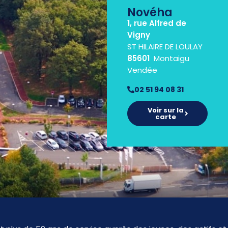
Novéha
1, rue Alfred de
Vigny
ST HILAIRE DE LOULAY
85601
Montaigu
Vendée
02 51 94 08 31
Voir sur la
carte