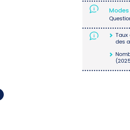
Modes 
Questio
Taux
des 
Nomb
(202