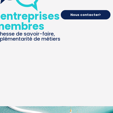
 entreprises
Nous contacter
membres
chesse de savoir-faire,
rice
plémentarité de métiers
onsable relations entreprises
illard@noveha.fr