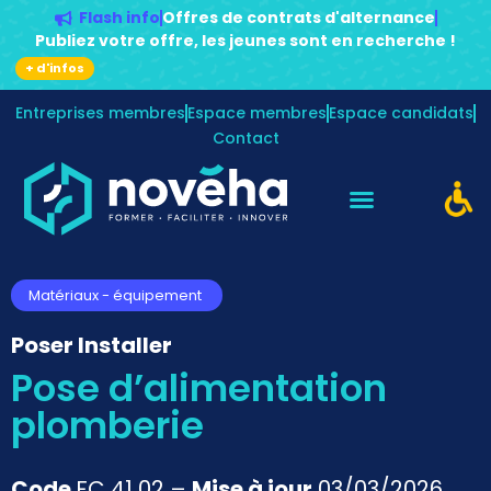
Flash info
Offres de contrats d'alternance
Publiez votre offre, les jeunes sont en recherche !
+ d'infos
Entreprises membres
Espace membres
Espace candidats
Contact
Matériaux - équipement
Poser Installer
Pose d’alimentation
plomberie
Code
FC 41 02 –
Mise à jour
03/03/2026