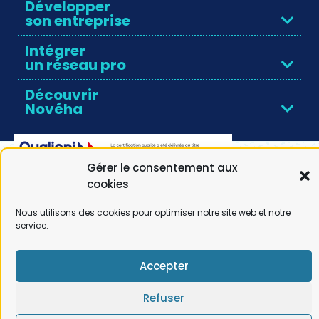
Développer
son entreprise
Intégrer
un réseau pro
Découvrir
Novéha
Gérer le consentement aux
cookies
Nous utilisons des cookies pour optimiser notre site web et notre
service.
© Noveha |
Mentions légales
|
RGPD
| Réalisation by
Comwell
Accepter
Refuser