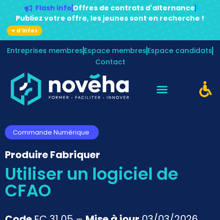
Flash info
Offres de contrats d'alternance
Publiez votre offre, les jeunes sont en recherche !
+ d'infos
Entreprises membres
Espace membres
Espace candidats
Contact
Commande Numérique
Produire Fabriquer
Utiliser un logiciel de
CFAO
Code
FC 31 05 –
Mise à jour
03/03/2026