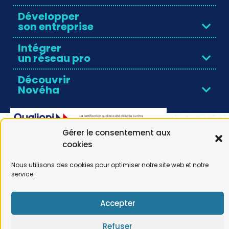
Développer
son entreprise
Intégrer
un réseau pro
Découvrir
Novéha
Gérer le consentement aux
cookies
Nous utilisons des cookies pour optimiser notre site web et notre
service.
© Noveha |
Mentions légales
|
RGPD
| Réalisation by
Comwell
Accepter
Refuser