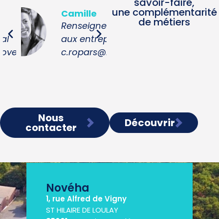
savoir-faire,
une complémentarité
Camille
Béatrice
de métiers
Renseignements
Responsable
aux entreprises
relations entrep
ha.fr
c.ropars@noveha.fr
b.gaillard@nove
Nous
Découvrir
contacter
Novéha
1, rue Alfred de Vigny
ST HILAIRE DE LOULAY