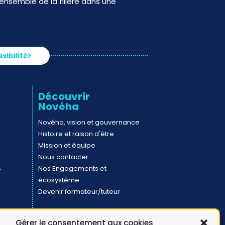
nsemble de la filière dans une
sibilité
Découvrir
Novéha
Novéha, vision et gouvernance
Histoire et raison d'être
Mission et équipe
Nous contacter
s
Nos Engagements et
écosystème
Devenir formateur/tuteur
Gérer le consentement aux cookies