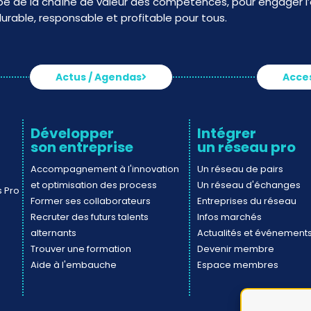
e de la chaîne de valeur des compétences, pour engager l’e
urable, responsable et profitable pour tous.
Actus / Agendas
Acces
Développer
Intégrer
son entreprise
un réseau pro
Accompagnement à l'innovation
Un réseau de pairs
et optimisation des process
Un réseau d'échanges
s Pro
Former ses collaborateurs
Entreprises du réseau
Recruter des futurs talents
Infos marchés
alternants
Actualités et événement
Trouver une formation
Devenir membre
Aide à l'embauche
Espace membres