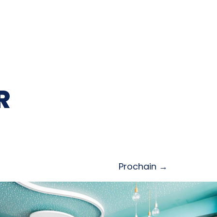
R
Prochain
→