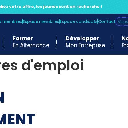
liez votre offre, les jeunes sont en recherche !
es membres
Espace membres
Espace candidats
Contact
Former
Développer
No
En Alternance
Mon Entreprise
Pr
res d'emploi
N
MENT