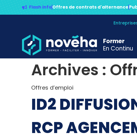
Flash info
Offres de contrats d'alternance
Pub
Entrepris
Former
En Continu
Archives :
Off
Offres d’emploi
ID2 DIFFUSIO
RCP AGENCE