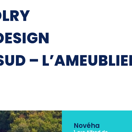
OLRY
DESIGN
SUD – L’AMEUBLIE
Novéha