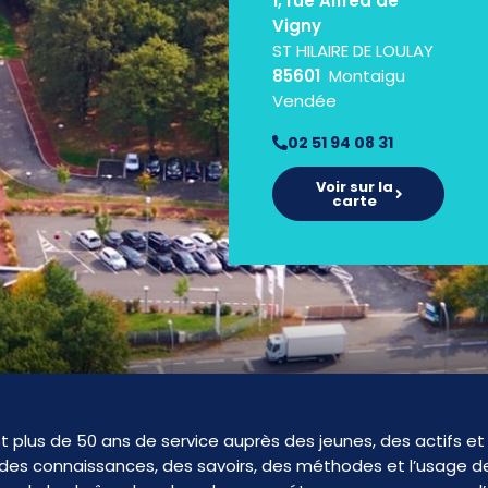
1, rue Alfred de
Vigny
ST HILAIRE DE LOULAY
85601
Montaigu
Vendée
02 51 94 08 31
Voir sur la
carte
t plus de 50 ans de service auprès des jeunes, des actifs et 
n des connaissances, des savoirs, des méthodes et l’usage de