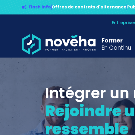
Flash info
Offres de contrats d'alternance
Pub
Entrepris
Former
En Continu
Intégrer un
Rejoindre u
ressemble