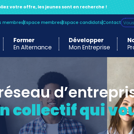
liez votre offre, les jeunes sont en recherche !
es membres
Espace membres
Espace candidats
Contact
Former
Développer
No
En Alternance
Mon Entreprise
Pr
 réseau d’entrepri
n collectif qui vo