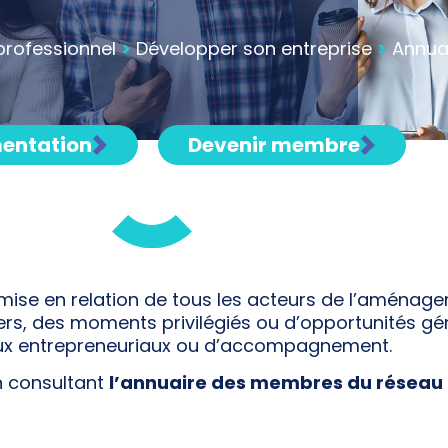
professionnel
>
Développer son entreprise
>
Annua
entation
Devenir membre
a mise en relation de tous les acteurs de l’aménag
teliers, des moments privilégiés ou d’opportunités
aux entrepreneuriaux ou d’accompagnement.
en consultant
l’annuaire des membres du réseau 