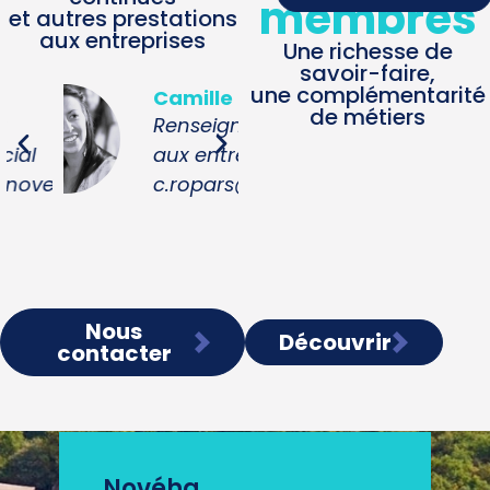
membres
et autres prestations
aux entreprises
Une richesse de
savoir-faire,
une complémentarité
Camille
Béatrice
de métiers
Renseignements
Responsable
aux entreprises
relations entrep
ha.fr
c.ropars@noveha.fr
b.gaillard@nove
Nous
Découvrir
contacter
Novéha