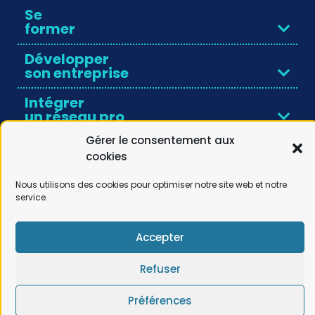
Se
former
Développer
son entreprise
Intégrer
un réseau pro
Gérer le consentement aux
Découvrir
cookies
Novéha
Nous utilisons des cookies pour optimiser notre site web et notre
service.
Accepter
Refuser
© Noveha |
Mentions légales
|
RGPD
| Réalisation by
Comwell
Préférences